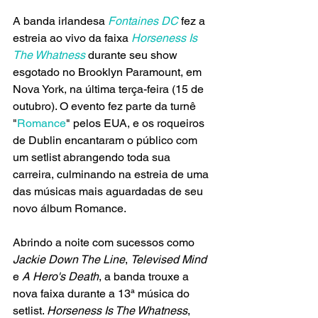
A banda irlandesa 
Fontaines DC
 fez a 
estreia ao vivo da faixa 
Horseness Is 
The Whatness 
durante seu show 
esgotado no Brooklyn Paramount, em 
Nova York, na última terça-feira (15 de 
outubro). O evento fez parte da turnê 
"
Romance
" pelos EUA, e os roqueiros 
de Dublin encantaram o público com 
um setlist abrangendo toda sua 
carreira, culminando na estreia de uma 
das músicas mais aguardadas de seu 
novo álbum Romance.
Abrindo a noite com sucessos como 
Jackie Down The Line
, 
Televised Mind 
e 
A Hero's Death
, a banda trouxe a 
nova faixa durante a 13ª música do 
setlist. 
Horseness Is The Whatness
, 