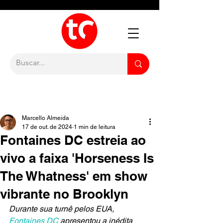
Marcello Almeida
17 de out. de 2024
1 min de leitura
Fontaines DC estreia ao
vivo a faixa 'Horseness Is
The Whatness' em show
vibrante no Brooklyn
Durante sua turnê pelos EUA, 
Fontaines DC
 apresentou a inédita