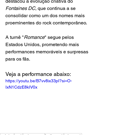
destacou a evolução criativa do 
Fontaines DC
, que continua a se 
consolidar como um dos nomes mais 
proeminentes do rock contemporâneo.
A turnê "
Romance
" segue pelos 
Estados Unidos, prometendo mais 
performances memoráveis e surpresas 
para os fãs.
Veja a performance abaixo:
https://youtu.be/B7vv8ix33pI?si=O-
IxN1CdzE8kIV0x