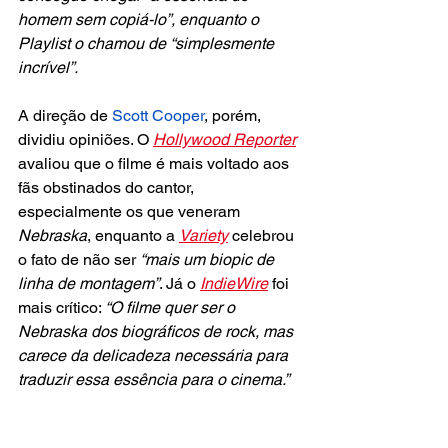
homem sem copiá-lo”, enquanto o 
Playlist o chamou de “simplesmente 
incrível”.
A direção de 
Scott Cooper
, porém, 
dividiu opiniões. O 
Hollywood Reporter
avaliou que o filme é mais voltado aos 
fãs obstinados do cantor, 
especialmente os que veneram 
Nebraska
, enquanto a 
Variety
 celebrou 
o fato de não ser
 “mais um biopic de 
linha de montagem”
. Já o 
IndieWire
 foi 
mais crítico: 
“O filme quer ser o 
Nebraska dos biográficos de rock, mas 
carece da delicadeza necessária para 
traduzir essa essência para o cinema.”