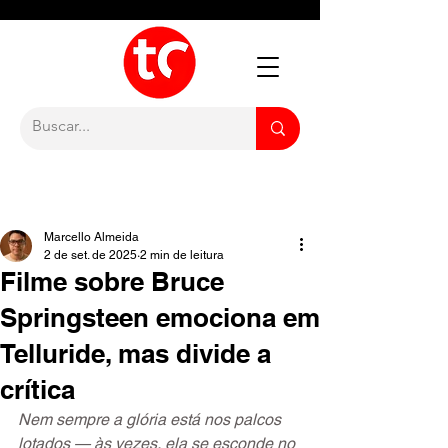
Marcello Almeida
2 de set. de 2025
2 min de leitura
Filme sobre Bruce
Springsteen emociona em
Telluride, mas divide a
crítica
Nem sempre a glória está nos palcos 
lotados — às vezes, ela se esconde no 