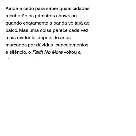
Ainda é cedo para saber quais cidades 
receberão os primeiros shows ou 
quando exatamente a banda voltará ao 
palco. Mas uma coisa parece cada vez 
mais evidente: depois de anos 
marcados por dúvidas, cancelamentos 
e silêncio, o 
Faith No More
 voltou a 
olhar para o futuro.
E, para os fãs que passaram quase 
uma década esperando por esse 
momento, isso já soa como música.
música
rock
notícias
rock alternativo
30e
faith no more
Mike Patton
MÚSICA
NOTÍCIAS