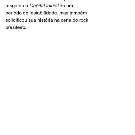
resgatou o 
Capital Inicial
 de um 
período de instabilidade, mas também 
solidificou sua história na cena do rock 
brasileiro. 
E aí, qual é a sua música favorita do 
disco?
cultura pop
brasil
rock nacional
rock brasileiro
mtv
MÚSICA
ESPECIAIS
Super Destaque
Ver tudo
Posts recentes