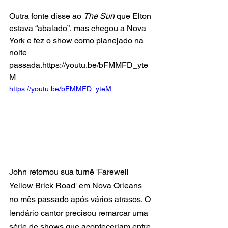
Outra fonte disse ao 
The Sun
 que Elton 
estava “abalado”, mas chegou a Nova 
York e fez o show como planejado na 
noite 
passada.https://youtu.be/bFMMFD_yte
M
https://youtu.be/bFMMFD_yteM
John retomou sua turnê 'Farewell 
Yellow Brick Road' em Nova Orleans 
no mês passado após vários atrasos. O 
lendário cantor precisou remarcar uma 
série de shows que aconteceriam entre 