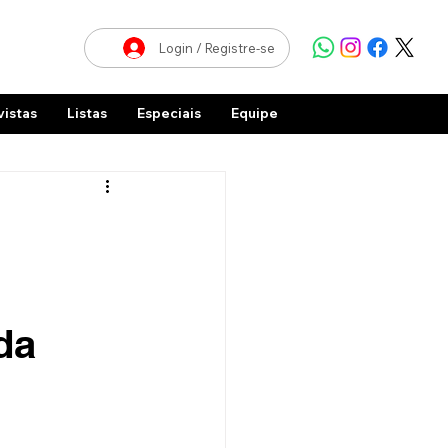
Login / Registre-se
vistas
Listas
Especiais
Equipe
da