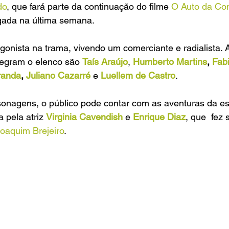
do
, que fará parte da continuação do filme 
O Auto da Co
gada na última semana.
gonista na trama, vivendo um comerciante e radialista. 
tegram o elenco são 
Taís Araújo
, 
Humberto Martins
, 
Fabi
randa
, 
Juliano Cazarré
 e 
Luellem de Castro
.
onagens, o público pode contar com as aventuras da e
a pela atriz 
Virginia Cavendish
e 
Enrique Diaz
, que  fez
Joaquim Brejeiro
.