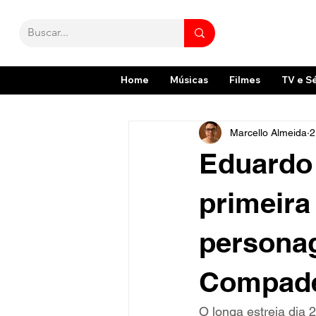
Home
Músicas
Filmes
TV e S
Marcello Almeida
2
Eduardo 
primeira
personag
Compade
O longa estreia dia