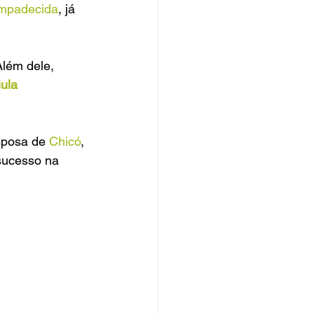
mpadecida
, 
já 
Além dele, 
ula 
sposa de 
Chicó
, 
 sucesso na 