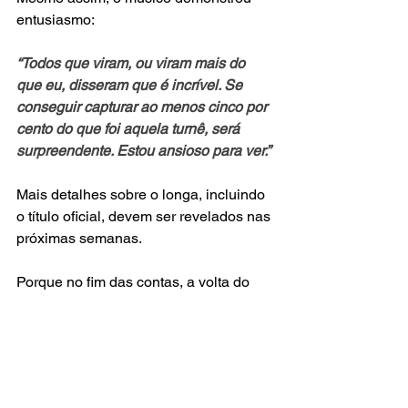
entusiasmo:
“Todos que viram, ou viram mais do 
que eu, disseram que é incrível. Se 
conseguir capturar ao menos cinco por 
cento do que foi aquela turnê, será 
surpreendente. Estou ansioso para ver.”
Mais detalhes sobre o longa, incluindo 
o título oficial, devem ser revelados nas 
próximas semanas.
Porque no fim das contas, a volta do 
Oasis nunca foi apenas sobre música, 
era sobre reencontro, memória e uma 
geração inteira tentando recuperar algo 
que parecia perdido para sempre.