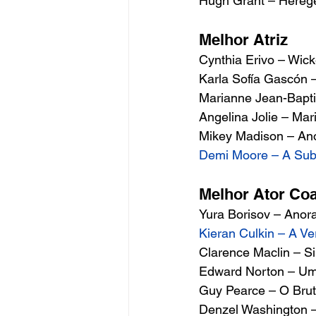
Hugh Grant – Hereg
Melhor Atriz 
Cynthia Erivo – Wick
Karla Sofía Gascón –
Marianne Jean-Baptis
Angelina Jolie – Mar
Mikey Madison – An
Demi Moore – A Sub
Melhor Ator Coa
Yura Borisov – Anora
Kieran Culkin – A V
Clarence Maclin – Si
Edward Norton – Um
Guy Pearce – O Bruta
Denzel Washington – 