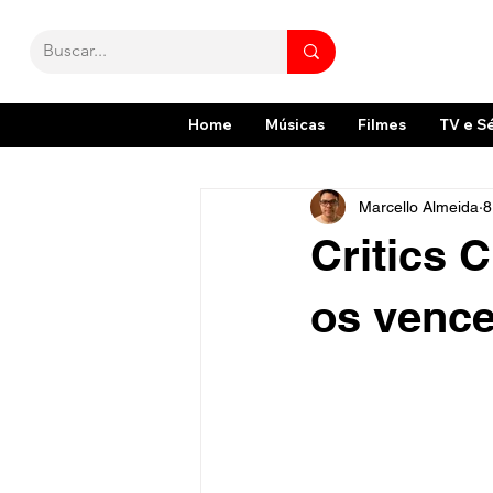
Home
Músicas
Filmes
TV e S
Marcello Almeida
8
Critics 
os venc