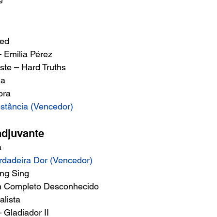
e 
ed 
 Emilia Pérez 
te – Hard Truths 
ia 
ora 
stância (Vencedor)
djuvante 
 
erdadeira Dor (Vencedor)
ng Sing 
 Completo Desconhecido 
lista 
Gladiador II 