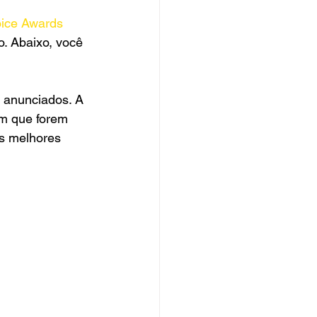
oice Awards 
. Abaixo, você 
m anunciados. A 
m que forem 
s melhores 