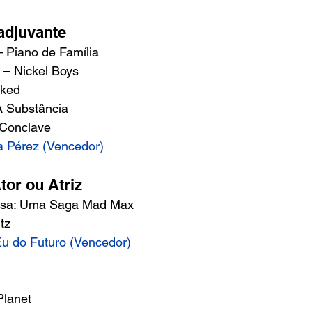
adjuvante 
 Piano de Família 
 – Nickel Boys 
ked 
A Substância 
 Conclave 
a Pérez (Vencedor)
or ou Atriz 
iosa: Uma Saga Mad Max 
tz 
Eu do Futuro (Vencedor)
 
Planet 