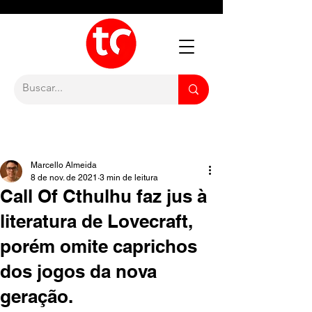
Marcello Almeida
8 de nov. de 2021
3 min de leitura
Call Of Cthulhu faz jus à
literatura de Lovecraft,
porém omite caprichos
dos jogos da nova
geração.