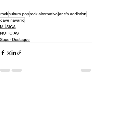
rock
cultura pop
rock alternativo
jane's addiction
dave navarro
MÚSICA
NOTÍCIAS
Super Destaque
Ver tudo
Posts recentes