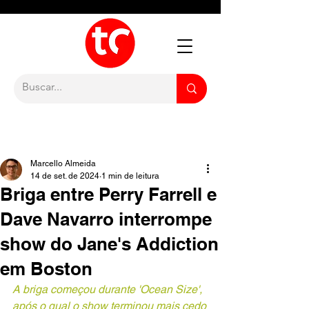
Marcello Almeida
14 de set. de 2024
1 min de leitura
Briga entre Perry Farrell e
Dave Navarro interrompe
show do Jane's Addiction
em Boston
A briga começou durante 'Ocean Size', 
após o qual o show terminou mais cedo