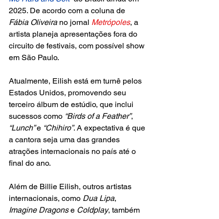
2025. De acordo com a coluna de
Fábia Oliveira
 no jornal
Metrópoles
, a 
artista planeja apresentações fora do 
circuito de festivais, com possível show 
em São Paulo. 
Atualmente, Eilish está em turnê pelos 
Estados Unidos, promovendo seu 
terceiro álbum de estúdio, que inclui 
sucessos como
 “Birds of a Feather”
, 
“Lunch” 
e 
“Chihiro”
. A expectativa é que 
a cantora seja uma das grandes 
atrações internacionais no país até o 
final do ano.
Além de Billie Eilish, outros artistas 
internacionais, como 
Dua Lipa
, 
Imagine Dragons
 e 
Coldplay
, também 