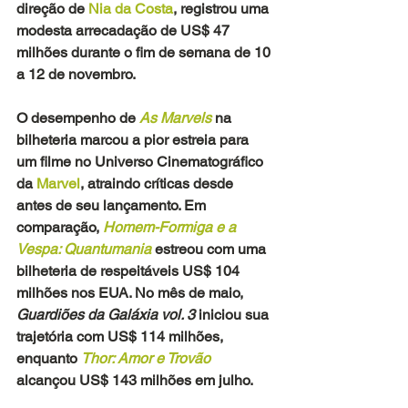
direção de 
Nia da Costa
, registrou uma 
modesta arrecadação de US$ 47 
milhões durante o fim de semana de 10 
a 12 de novembro.
O desempenho de
 As Marvels
 na 
bilheteria marcou a pior estreia para 
um filme no Universo Cinematográfico 
da 
Marvel
, atraindo críticas desde 
antes de seu lançamento. Em 
comparação, 
Homem-Formiga e a 
Vespa: Quantumania
 estreou com uma 
bilheteria de respeitáveis US$ 104 
milhões nos EUA. No mês de maio, 
Guardiões da Galáxia vol. 3 
iniciou sua 
trajetória com US$ 114 milhões, 
enquanto 
Thor: Amor e Trovão 
alcançou US$ 143 milhões em julho.