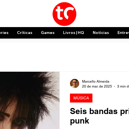
éries
Críticas
Games
Livros | HQ
Notícias
Entre
Marcello Almeida
20 de mar. de 2025
3 min d
MÚSICA
Seis bandas pr
punk