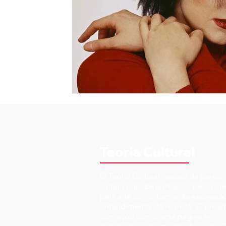
Teoria Cultural
O Teoria Cultural nasceu da paixão
cultura pop, pela música, pelo cin
pela arte como forma de expressã
entendimento do mundo. O proje
começou como uma página no