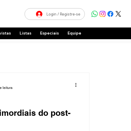
Login / Registre-se
vistas
Listas
Especiais
Equipe
e leitura
imordiais do post-