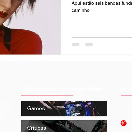
Aqui estão seis bandas fun
caminho
Categorias + Comentadas
Ins
 pela
t
Games
ema e
o e
P
to
S
Críticas