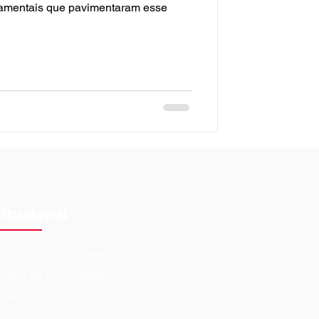
damentais que pavimentaram esse
titucional
eoriacultural123@gmail.com
olítica de Privacidade
obre nós