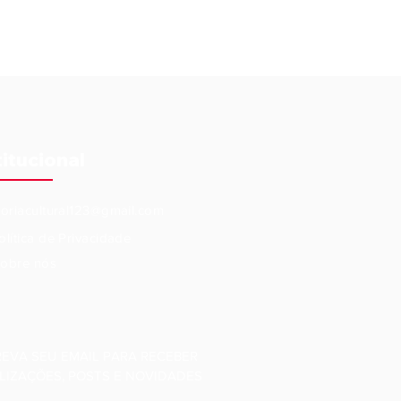
titucional
eoriacultural123@gmail.com
olítica de Privacidade
obre nós
REVA SEU EMAIL PARA RECEBER
LIZAÇÕES, POSTS E NOVIDADES