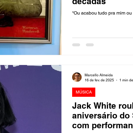
décadas
“Ou acabou tudo pra mim ou
Marcello Almeida
16 de fev. de 2025
1 min de
MÚSICA
Jack White rou
aniversário do
com performan