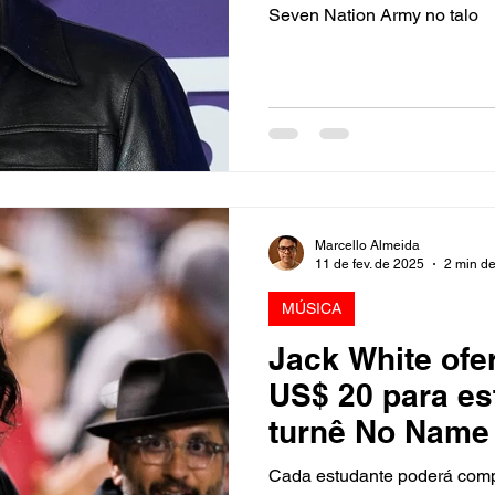
Army
Seven Nation Army no talo
Marcello Almeida
11 de fev. de 2025
2 min de
MÚSICA
Jack White ofe
US$ 20 para e
turnê No Name
Cada estudante poderá comp