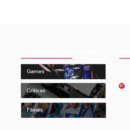
Categorias + Comentadas
Ins
 pela
t
Games
ema e
o e
P
to
S
Críticas
aro
os,
ue
Filmes
INSC
ATUA