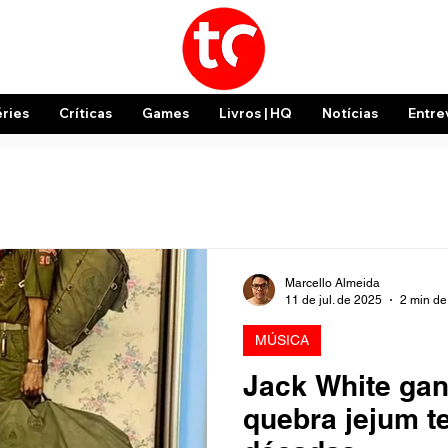
éries
Críticas
Games
Livros | HQ
Notícias
Entre
Marcello Almeida
11 de jul. de 2025
2 min de 
MÚSICA
Jack White gan
quebra jejum t