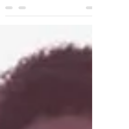
em 2025, cresce 9,3% e se consolida como
principal formato físico da música.