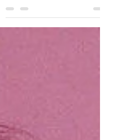
A faixa faz parte do disco 'Sometimes, Forever',
lançado este ano.