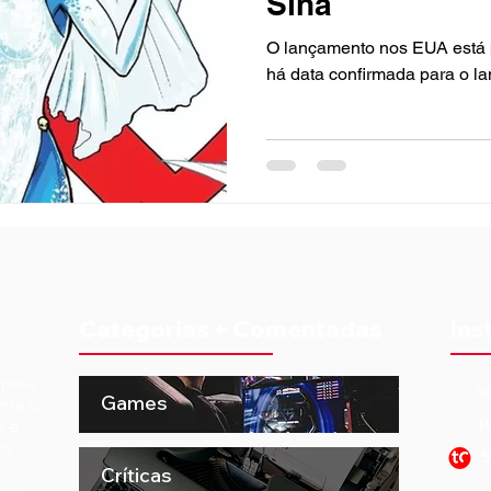
Sina
O lançamento nos EUA está p
há data confirmada para o la
Categorias + Comentadas
Ins
 pela
t
Games
ema e
o e
P
to
S
Críticas