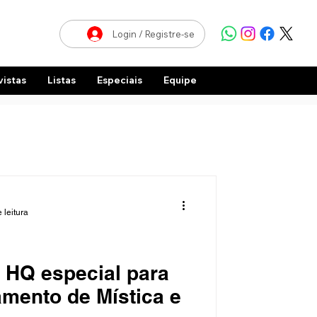
Login / Registre-se
vistas
Listas
Especiais
Equipe
 leitura
 HQ especial para
amento de Mística e