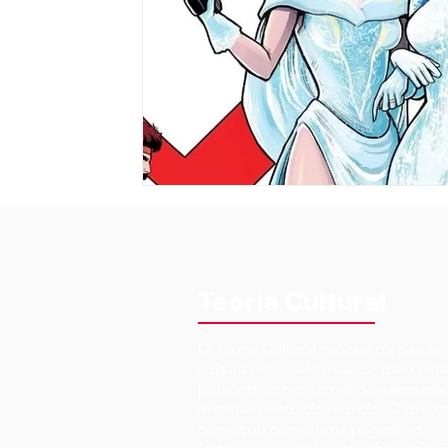
Teoria Cultural
O Teoria Cultural nasceu da paixão
cultura pop, pela música, pelo cin
pela arte como forma de expressã
entendimento do mundo. O proje
começou como uma página no