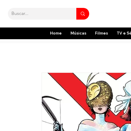
Home
Músicas
Filmes
TV e S