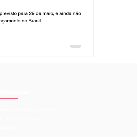
revisto para 29 de maio, e ainda não
nçamento no Brasil.
titucional
eoriacultural123@gmail.com
olítica de Privacidade
obre nós