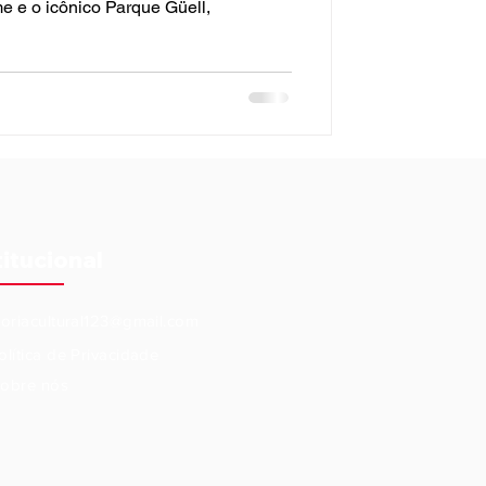
e e o icônico Parque Güell,
titucional
eoriacultural123@gmail.com
olítica de Privacidade
obre nós