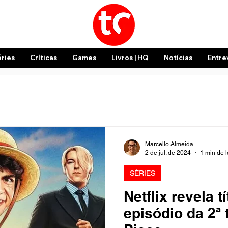
éries
Críticas
Games
Livros | HQ
Notícias
Entre
Marcello Almeida
2 de jul. de 2024
1 min de l
SÉRIES
Netflix revela t
episódio da 2ª