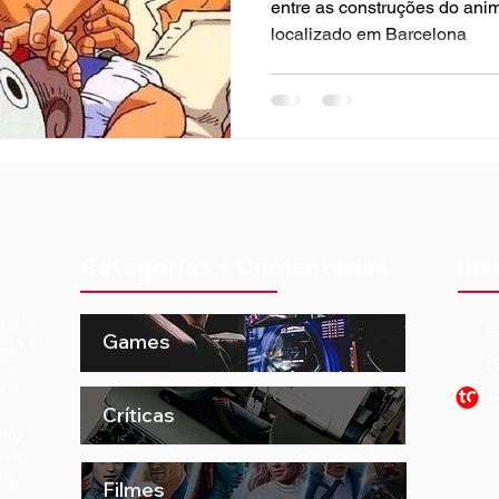
entre as construções do anim
localizado em Barcelona
Categorias + Comentadas
Ins
 pela
t
Games
ema e
o e
P
to
S
Críticas
aro
os,
ue
Filmes