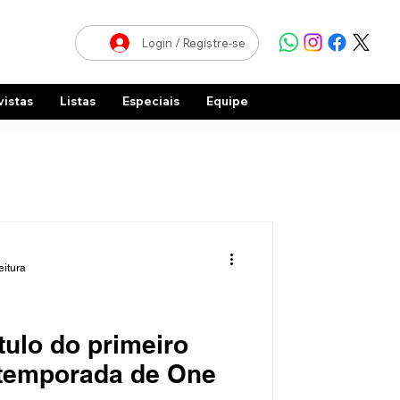
Login / Registre-se
vistas
Listas
Especiais
Equipe
eitura
ítulo do primeiro
 temporada de One