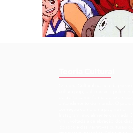
Teoria Cultural
O Teoria Cultural nasceu da paixão
cultura pop, pela música, pelo cin
pela arte como forma de expressã
entendimento do mundo. O proje
começou como uma página no
Instagram, inicialmente chamada C
Vinil, voltada à celebração dos disc
do rock e das narrativas culturais q
atravessam gerações.
Saiba mais