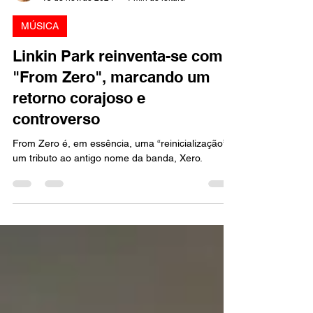
Marcello Almeida
15 de nov. de 2024
1 min de leitura
MÚSICA
Linkin Park reinventa-se com
"From Zero", marcando um
retorno corajoso e
controverso
From Zero é, em essência, uma “reinicialização” e
um tributo ao antigo nome da banda, Xero.