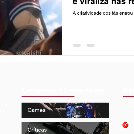
e viraliza nas 
A criatividade dos fãs entro
Categorias + Comentadas
Ins
 pela
t
Games
ema e
o e
P
to
S
Críticas