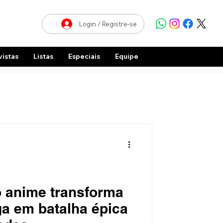
Login / Registre-se
vistas
Listas
Especiais
Equipe
o anime transforma
ga em batalha épica