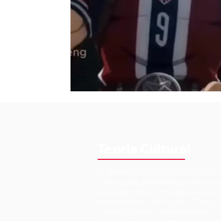
Teoria Cultural
O Teoria Cultural nasceu da paixão
cultura pop, pela música, pelo cin
pela arte como forma de expressã
entendimento do mundo. O proje
começou como uma página no