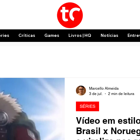
éries
Críticas
Games
Livros | HQ
Notícias
Entre
Marcello Almeida
3 de jul.
2 min de leitura
SÉRIES
Vídeo em estil
Brasil x Norue