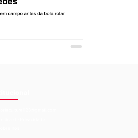
redes
u em campo antes da bola rolar
titucional
eoriacultural123@gmail.com
olítica de Privacidade
obre nós