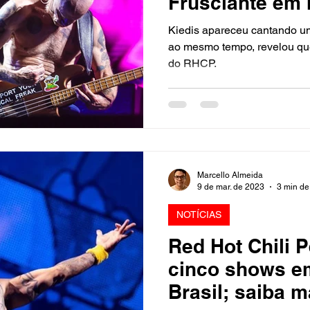
Frusciante em
Cantada
Kiedis apareceu cantando um
ao mesmo tempo, revelou qu
do RHCP.
Marcello Almeida
9 de mar. de 2023
3 min de 
NOTÍCIAS
Red Hot Chili 
cinco shows em novembro no
Brasil; saiba m