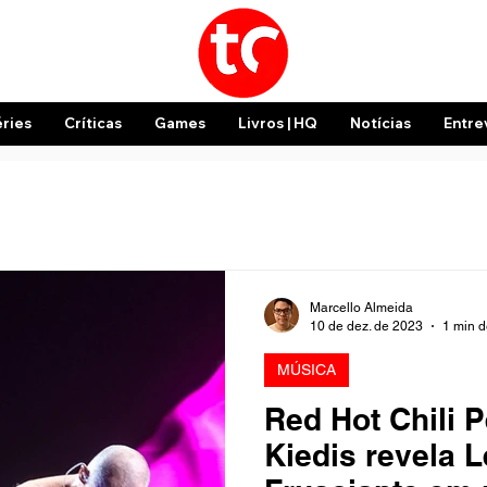
éries
Críticas
Games
Livros | HQ
Notícias
Entre
Marcello Almeida
10 de dez. de 2023
1 min d
MÚSICA
Red Hot Chili 
Kiedis revela 