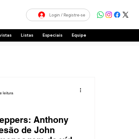
Login / Registre-se
vistas
Listas
Especiais
Equipe
e leitura
Peppers: Anthony
Lesão de John