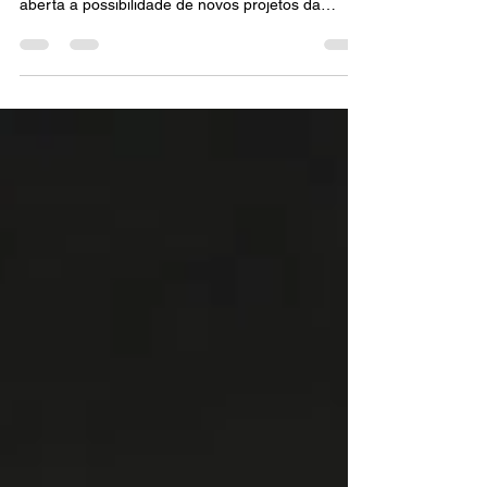
Joe Perry comenta o futuro do Aerosmith após
problemas de saúde de Steven Tyler e mantém
aberta a possibilidade de novos projetos da
banda.