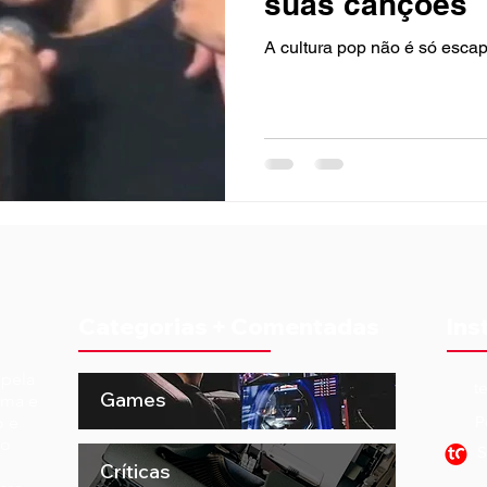
suas canções
A cultura pop não é só esca
Categorias + Comentadas
Ins
 pela
t
Games
ema e
o e
P
to
S
Críticas