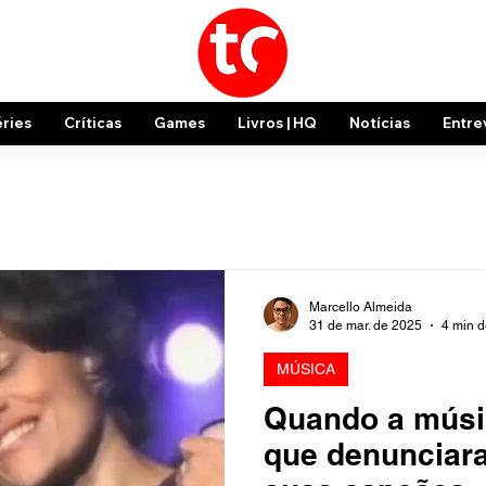
éries
Críticas
Games
Livros | HQ
Notícias
Entre
Marcello Almeida
31 de mar. de 2025
4 min d
MÚSICA
Quando a músic
que denunciara