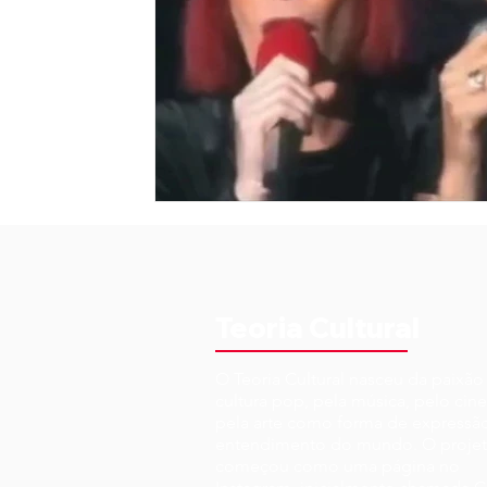
Teoria Cultural
O Teoria Cultural nasceu da paixão
cultura pop, pela música, pelo cin
pela arte como forma de expressã
entendimento do mundo. O proje
começou como uma página no