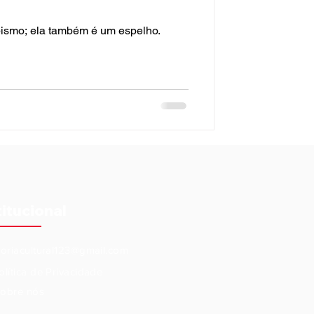
pismo; ela também é um espelho.
titucional
eoriacultural123@gmail.com
olítica de Privacidade
obre nós