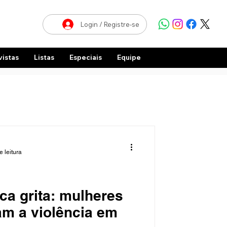
Login / Registre-se
vistas
Listas
Especiais
Equipe
e leitura
a grita: mulheres
m a violência em