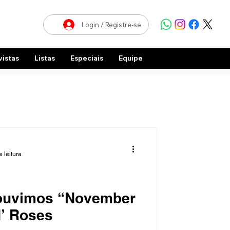
Login / Registre-se
vistas
Listas
Especiais
Equipe
 leitura
 ouvimos “November
N’ Roses