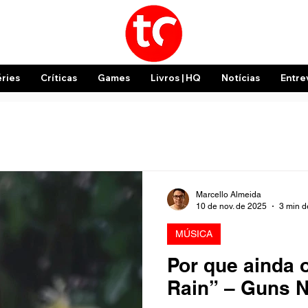
éries
Críticas
Games
Livros | HQ
Notícias
Entre
Marcello Almeida
10 de nov. de 2025
3 min de
MÚSICA
Por que ainda
Rain” – Guns 