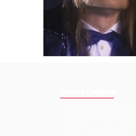
Teoria Cultural
O Teoria Cultural nasceu da paixão
cultura pop, pela música, pelo cin
pela arte como forma de expressã
entendimento do mundo. O proje
começou como uma página no