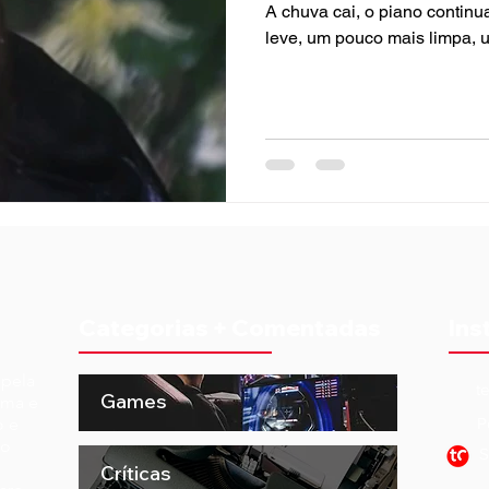
A chuva cai, o piano contin
leve, um pouco mais limpa, 
Categorias + Comentadas
Ins
 pela
t
Games
ema e
o e
P
to
S
Críticas