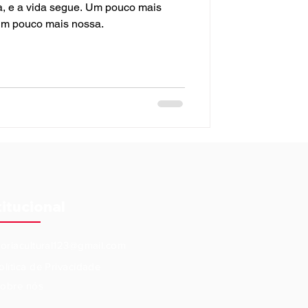
ua, e a vida segue. Um pouco mais
um pouco mais nossa.
titucional
eoriacultural123@gmail.com
olítica de Privacidade
obre nós