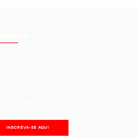
titucional
eoriacultural123@gmail.com
olítica de Privacidade
obre nós
REVA SEU EMAIL PARA RECEBER
LIZAÇÕES, POSTS E NOVIDADES
INSCREVA-SE AQUI