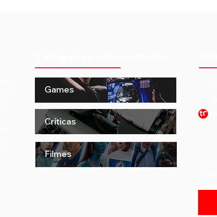
Categorias + Comentadas
Ins
 pela
t
Games
ema e
o e
P
to
S
Críticas
aro
os,
ue
Filmes
INSC
ATUA