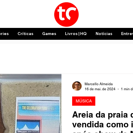
éries
Críticas
Games
Livros | HQ
Notícias
Entre
Marcello Almeida
16 de mai. de 2024
1 min d
MÚSICA
Areia da praia
vendida como i