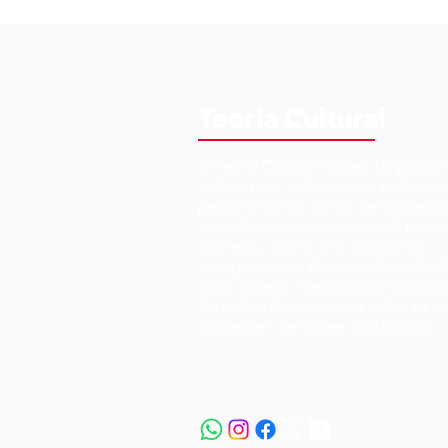
Teoria Cultural
O Teoria Cultural nasceu da paixão
cultura pop, pela música, pelo cin
pela arte como forma de expressã
entendimento do mundo. O proje
começou como uma página no
Instagram, inicialmente chamada C
Vinil, voltada à celebração dos disc
do rock e das narrativas culturais q
atravessam gerações.
Saiba mais