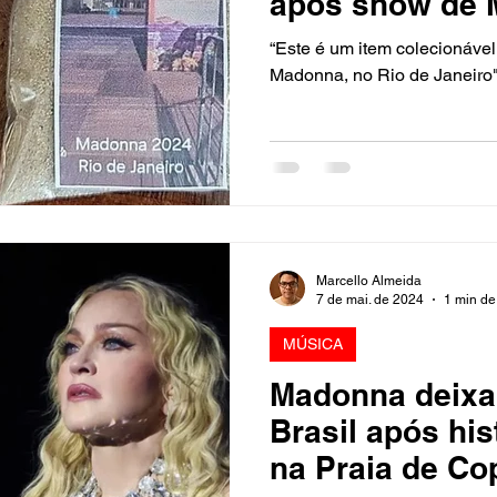
após show de 
“Este é um item colecionável
Madonna, no Rio de Janeiro"
Marcello Almeida
7 de mai. de 2024
1 min de 
MÚSICA
Madonna deixa
Brasil após hi
na Praia de C