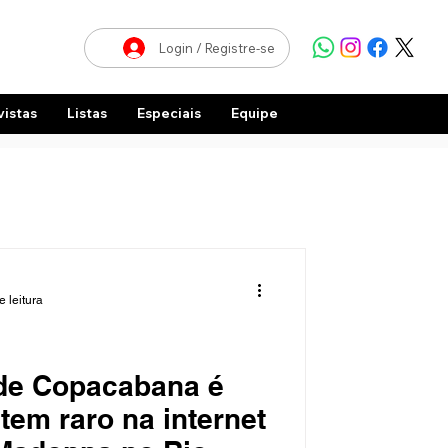
Login / Registre-se
vistas
Listas
Especiais
Equipe
e leitura
 de Copacabana é
tem raro na internet