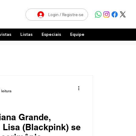
Login / Registre-se
vistas
Listas
Especiais
Equipe
 leitura
iana Grande,
 Lisa (Blackpink) se