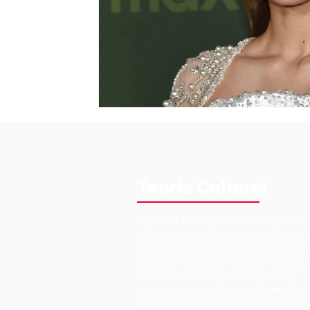
Teoria Cultural
O Teoria Cultural nasceu da paixão
cultura pop, pela música, pelo cin
pela arte como forma de expressã
entendimento do mundo. O proje
começou como uma página no
Instagram, inicialmente chamada C
Vinil, voltada à celebração dos disc