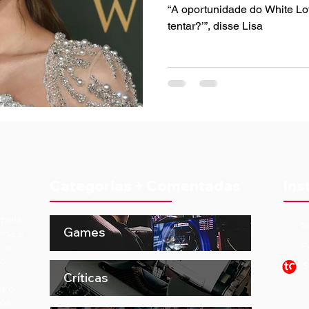
“A oportunidade do White Lot
tentar?’”, disse Lisa
Categorias + Comentadas
Ins
 pela
t
Games
ema e
o e
P
to
S
Críticas
aro
os,