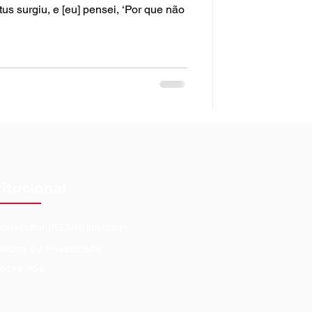
us surgiu, e [eu] pensei, ‘Por que não
titucional
eoriacultural123@gmail.com
olítica de Privacidade
obre nós