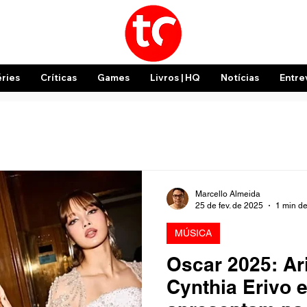
éries
Críticas
Games
Livros | HQ
Notícias
Entre
Marcello Almeida
25 de fev. de 2025
1 min de
MÚSICA
Oscar 2025: Ar
Cynthia Erivo e