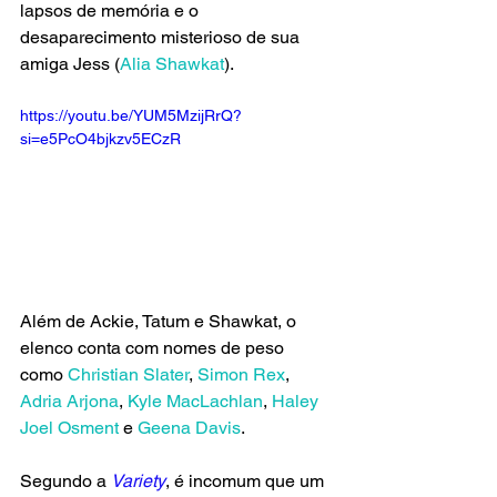
lapsos de memória e o 
desaparecimento misterioso de sua 
amiga Jess (
Alia Shawkat
).
https://youtu.be/YUM5MzijRrQ?
si=e5PcO4bjkzv5ECzR
Além de Ackie, Tatum e Shawkat, o 
elenco conta com nomes de peso 
como 
Christian Slater
, 
Simon Rex
, 
Adria Arjona
, 
Kyle MacLachlan
, 
Haley 
Joel Osment
 e 
Geena Davis
. 
Segundo a 
Variety
, é incomum que um 