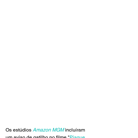
Os estúdios
 Amazon MGM
 incluíram 
um aviso de gatilho no filme "
Pisque 