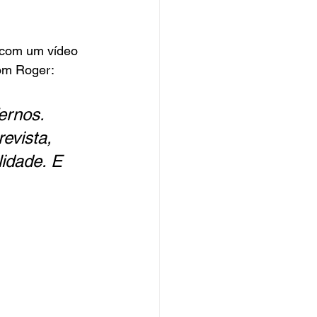
 com um vídeo 
com Roger:
ernos. 
evista, 
idade. E 