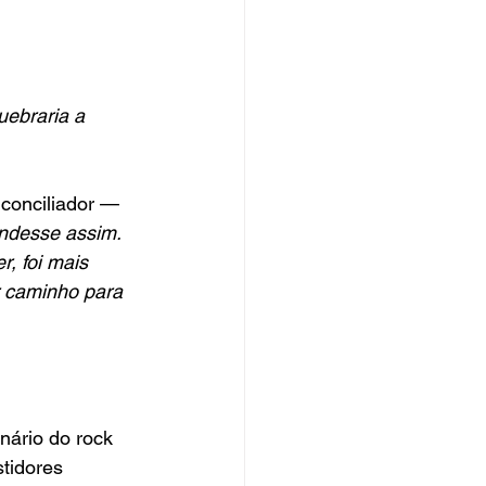
uebraria a 
 conciliador — 
ondesse assim. 
, foi mais 
r caminho para 
nário do rock 
tidores 