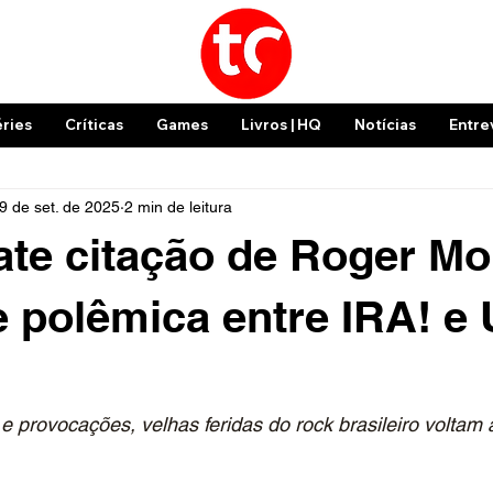
éries
Críticas
Games
Livros | HQ
Notícias
Entre
9 de set. de 2025
2 min de leitura
ate citação de Roger Mo
 polêmica entre IRA! e U
 e provocações, velhas feridas do rock brasileiro voltam 