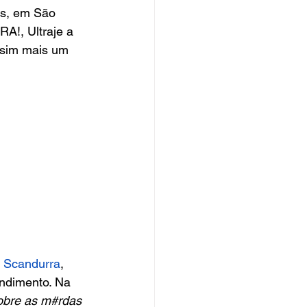
os, em São 
A!, Ultraje a 
e sim mais um 
 Scandurra
, 
endimento. Na 
obre as m#rdas 