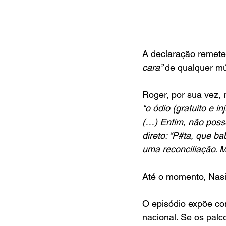
A declaração remeteu
cara” 
de qualquer mú
Roger, por sua vez, 
“o ódio (gratuito e 
(…) Enfim, não posso
direto: “P#ta, que b
uma reconciliação. M
Até o momento, Nasi 
O episódio expõe co
nacional. Se os pal