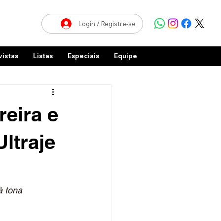
Login / Registre-se
vistas
Listas
Especiais
Equipe
reira e
ltraje
à tona