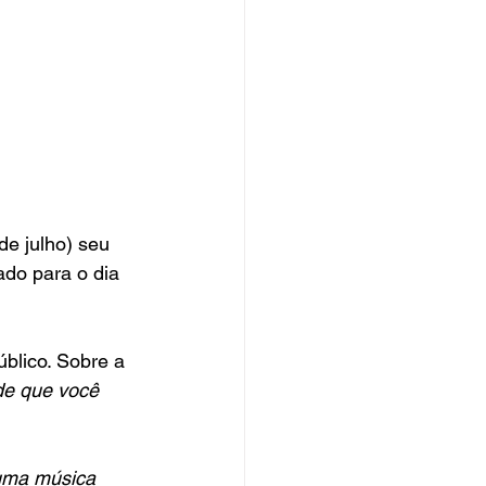
 de julho) seu 
do para o dia 
úblico. Sobre a 
de que você 
uma música 