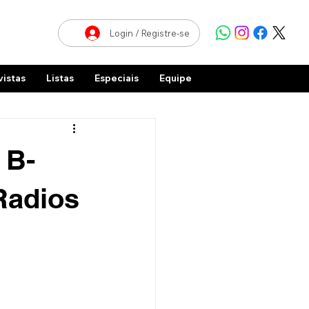
Login / Registre-se
vistas
Listas
Especiais
Equipe
 B-
Radios