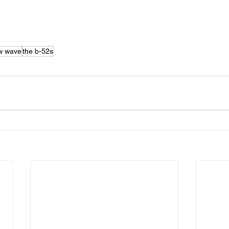
w wave
the b-52s