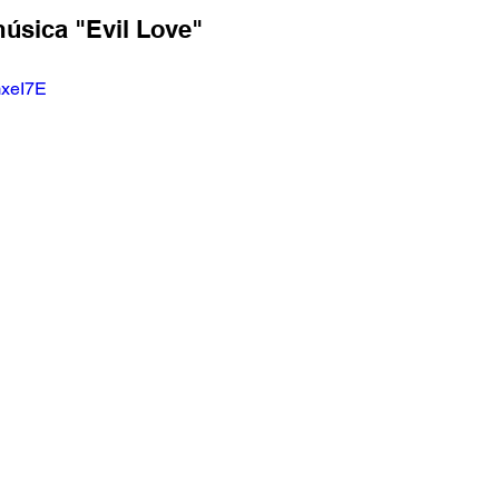
úsica "Evil Love"
mxeI7E