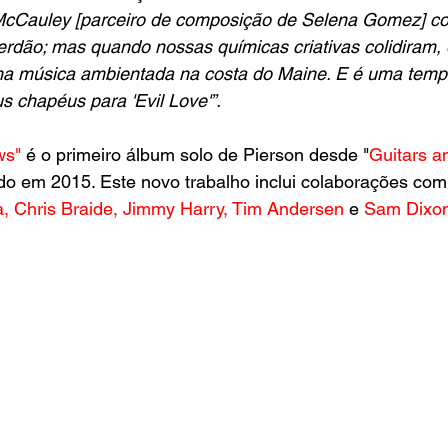
 McCauley [parceiro de composição de Selena Gomez] co
dão; mas quando nossas químicas criativas colidiram, o
 uma música ambientada na costa do Maine. E é uma temp
 chapéus para 'Evil Love'”.
ws"
 é o primeiro álbum solo de Pierson desde "
Guitars a
do em 2015. Este novo trabalho inclui colaborações com 
a, Chris Braide, Jimmy Harry, Tim Andersen 
e
 Sam Dixo