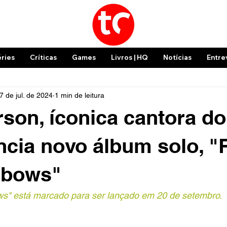
éries
Críticas
Games
Livros | HQ
Notícias
Entre
7 de jul. de 2024
1 min de leitura
rson, íconica cantora do
ncia novo álbum solo, "
nbows"
s" está marcado para ser lançado em 20 de setembro.