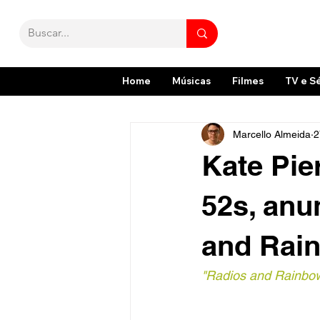
Home
Músicas
Filmes
TV e S
Marcello Almeida
2
Kate Pie
52s, anu
and Rai
"Radios and Rainbow