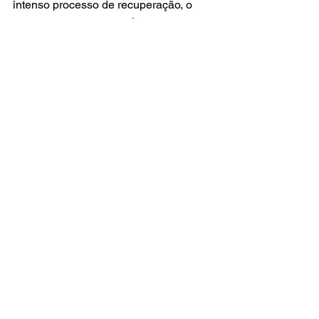
intenso processo de recuperação, o 
ator se recuperou completamente.
marvel
mcu
jeremy renner
gavião arqueiro
FILMES
NOTÍCIAS
Ver tudo
Posts recentes