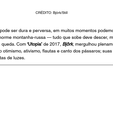
CRÉDITO: Björk/Still
 pode ser dura e perversa, em muitos momentos podem
norme montanha-russa — tudo que sobe deve descer, ma
 a queda. Com
 ‘Utopia’
 de 2017,
Björk
, mergulhou plenam
 otimismo, ativismo, flautas e canto dos pássaros; sua
as de luzes. 