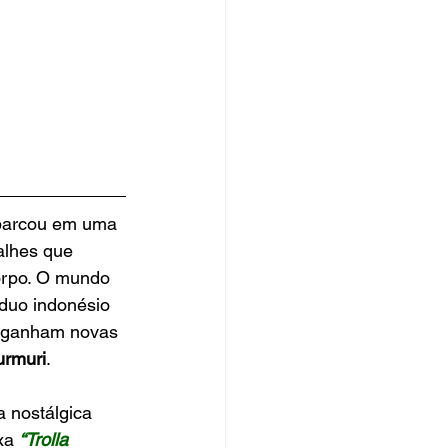
mbarcou em uma 
alhes que 
orpo. O mundo 
 duo indonésio 
 ganham novas 
rmuri
. 
a nostálgica 
xa 
“Trolla 