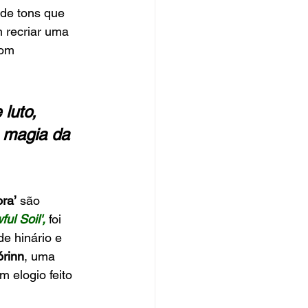
de tons que 
 recriar uma 
om 
luto, 
 magia da 
ra’
 são 
ful Soil',
 foi 
e hinário e 
órinn
, uma 
m elogio feito 