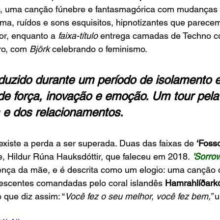
o, uma canção fúnebre e fantasmagórica com mudanças 
ma, ruídos e sons esquisitos, hipnotizantes que parecem
or, enquanto a 
faixa-título
 entrega camadas de Techno c
ro, com 
Björk
 celebrando o feminismo. 
uzido durante um período de isolamento e 
e força, inovação e emoção. Um tour pela
a e dos relacionamentos.
existe a perda a ser superada. Duas das faixas de 
‘Fosso
, Hildur Rúna Hauksdóttir, que faleceu em 2018.
 'Sorrow
ença da mãe, e é descrita como um elogio: uma canção d
escentes comandadas pelo coral islandês 
Hamrahlíðark
 que diz assim: “
Você fez o seu melhor, você fez bem,” 
u