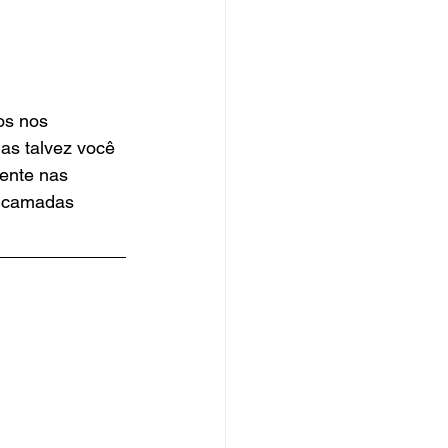
os nos 
s talvez você 
ente nas 
s camadas 