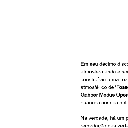
Em seu décimo disc
atmosfera árida e s
construíram uma reaç
atmosférico de
 ‘Foss
Gabber Modus Oper
nuances com os enfei
Na verdade, há um p
recordação das vert