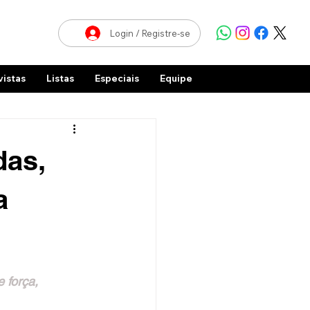
Login / Registre-se
vistas
Listas
Especiais
Equipe
das,
a
 força, 