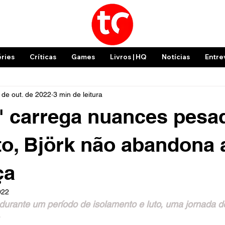
éries
Críticas
Games
Livros | HQ
Notícias
Entre
 de out. de 2022
3 min de leitura
' carrega nuances pesa
to, Björk não abandona 
ça
022
urante um período de isolamento e luto, uma jornada de