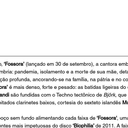
o,
 ‘Fossora’
 (lançado em 30 de setembro), a cantora e
ombria: pandemia, isolamento e a morte de sua mãe, det
ão profunda, ancorando-se na família, na pátria e no c
ora’
 é mais denso, forte e pesado: as batidas ligeiras do
andi
 são fundidas com o Techno tectônico de 
Björk
, que
tados clarinetes baixos, cortesia do sexteto islandês 
Mu
oço sem fundo alimentando cada faixa de
 ‘Fossora'
, um
entes mais impetuosas do disco
 ‘Biophilia’ 
de 2011. A fai