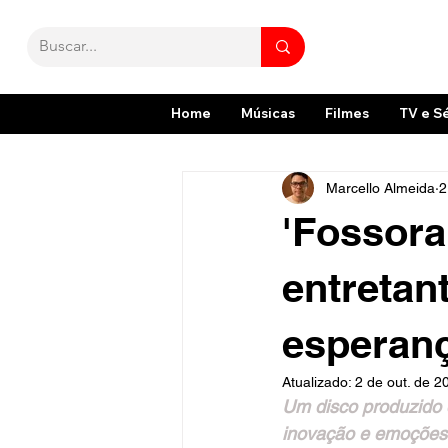
Home
Músicas
Filmes
TV e S
Marcello Almeida
2
'Fossora
entretan
esperan
Atualizado:
2 de out. de 2
Um disco produzido d
inovação e emoções