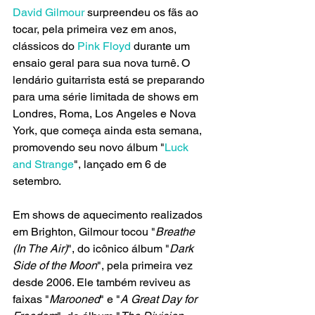
David Gilmour 
surpreendeu os fãs ao 
tocar, pela primeira vez em anos, 
clássicos do 
Pink Floyd 
durante um 
ensaio geral para sua nova turnê. O 
lendário guitarrista está se preparando 
para uma série limitada de shows em 
Londres, Roma, Los Angeles e Nova 
York, que começa ainda esta semana, 
promovendo seu novo álbum "
Luck 
and Strange
", lançado em 6 de 
setembro.
Em shows de aquecimento realizados 
em Brighton, Gilmour tocou "
Breathe 
(In The Air)
", do icônico álbum "
Dark 
Side of the Moon
", pela primeira vez 
desde 2006. Ele também reviveu as 
faixas "
Marooned
" e "
A Great Day for 