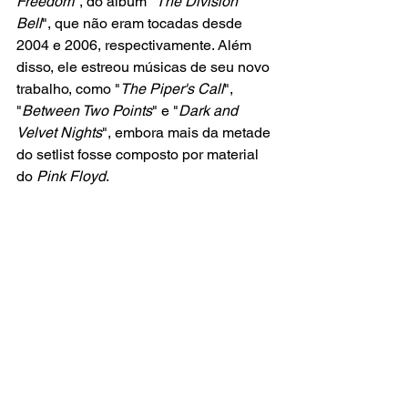
Freedom
", do álbum "
The Division 
Bell
", que não eram tocadas desde 
2004 e 2006, respectivamente. Além 
disso, ele estreou músicas de seu novo 
trabalho, como "
The Piper's Call
", 
"
Between Two Points
" e "
Dark and 
Velvet Nights
", embora mais da metade 
do setlist fosse composto por material 
do 
Pink Floyd
.