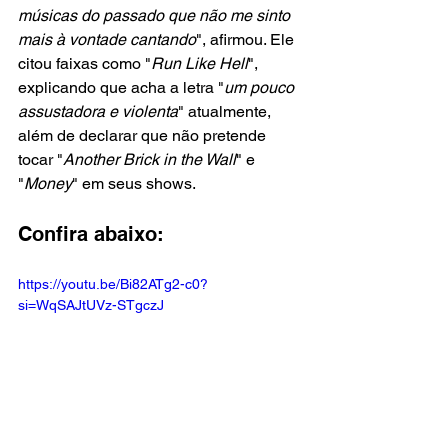
músicas do passado que não me sinto 
mais à vontade cantando
", afirmou. Ele 
citou faixas como "
Run Like Hell
", 
explicando que acha a letra "
um pouco 
assustadora e violenta
" atualmente, 
além de declarar que não pretende 
tocar "
Another Brick in the Wall
" e 
"
Money
" em seus shows.
Confira abaixo:
https://youtu.be/Bi82ATg2-c0?
si=WqSAJtUVz-STgczJ