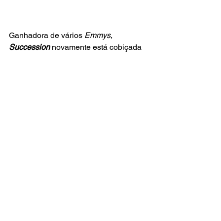
Ganhadora de vários 
Emmys
, 
Succession
novamente está cobiçada 
a ganhar mais premiações em 
Setembro deste ano (2023). Não é à 
toa. Difícil é indicar categorias 
específicas e alguém dentro de um 
elenco tão variado e poderoso. A série, 
mesmo trazendo uma narrativa que se 
sustenta no mundo frio dos negócios e 
dos grupos controladores das mídias, 
consegue cativar os mais variados 
tipos de espectadores. A quarta 
temporada, fechando de forma 
coerente e perfeita, faz isso muito bem. 
Uma série que volta e meia percorrerá 