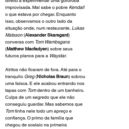
direito a experimentar uma gororoba 
improvisada. Mal sabe o pobre 
Kendall
o que estava por chegar. Enquanto 
isso, observamos o outro lado da 
situação onde, num restaurante, 
Lukas 
Matsson
 (
Alexander Skarsgard
) 
conversa com 
Tom Wambsgans
(
Matthew Macfadyen
) sobre seus 
futuros planos para a 
Waystar
. 
Atritos não ficaram de fora. Até para o 
tranquilo 
Greg
 (
Nicholas Braun
) sobrou 
uma faísca. E ele acabou entrando nos 
tapas com 
Tom
 dentro de um banheiro. 
Culpa de um segredo que ele não 
conseguiu guardar. Mas sabemos que 
Tom
 tinha nele todo um apreço e 
confiança. O primo da família que 
chegou de soslaio na primeira 