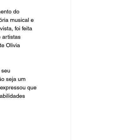
mento do 
tória musical e 
ta, foi feita 
artistas 
e Olivia 
 seu 
ão seja um 
 expressou que 
abilidades 