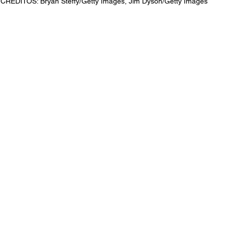
CRÉDITOS: Bryan Steffy/Getty Images, Jim Dyson/Getty Images