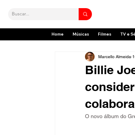
Home
Músicas
Filmes
TV e S
Marcello Almeida
1
Billie J
consider
colabora
O novo álbum do Gre