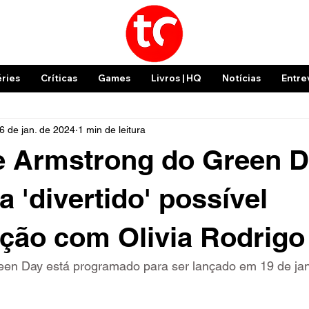
éries
Críticas
Games
Livros | HQ
Notícias
Entre
6 de jan. de 2024
1 min de leitura
oe Armstrong do Green 
a 'divertido' possível
ção com Olivia Rodrigo
en Day está programado para ser lançado em 19 de jan