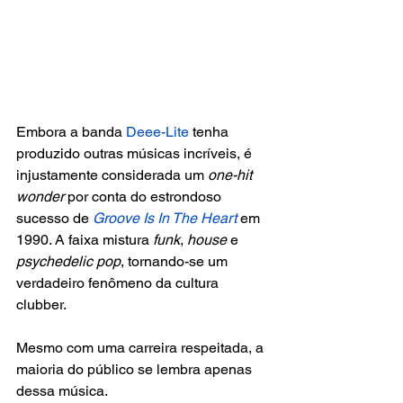
Embora a banda 
Deee-Lite
 tenha 
produzido outras músicas incríveis, é 
injustamente considerada um 
one-hit 
wonder
 por conta do estrondoso 
sucesso de 
Groove Is In The Heart
em 
1990. A faixa mistura 
funk
, 
house
 e 
psychedelic pop
, tornando-se um 
verdadeiro fenômeno da cultura 
clubber. 
Mesmo com uma carreira respeitada, a 
maioria do público se lembra apenas 
dessa música.