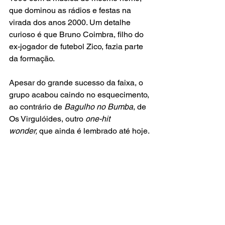
que dominou as rádios e festas na 
virada dos anos 2000. Um detalhe 
curioso é que Bruno Coimbra, filho do 
ex-jogador de futebol Zico, fazia parte 
da formação. 
Apesar do grande sucesso da faixa, o 
grupo acabou caindo no esquecimento, 
ao contrário de 
Bagulho no Bumba
, de 
Os Virgulóides, outro 
one-hit 
wonder,
 que ainda é lembrado até hoje.
"Tô Nem Aí" – Luka
https://www.youtube.com/watch?
v=vO8XQD6mHNg