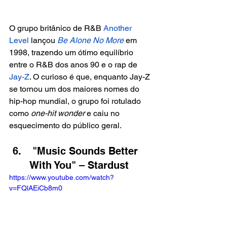
O grupo britânico de R&B 
Another 
Level 
lançou 
Be Alone No More
 em 
1998, trazendo um ótimo equilíbrio 
entre o R&B dos anos 90 e o rap de
Jay-Z
. O curioso é que, enquanto Jay-Z 
se tornou um dos maiores nomes do 
hip-hop mundial, o grupo foi rotulado 
como 
one-hit wonder
 e caiu no 
esquecimento do público geral.
 "Music Sounds Better 
With You" – Stardust
https://www.youtube.com/watch?
v=FQlAEiCb8m0