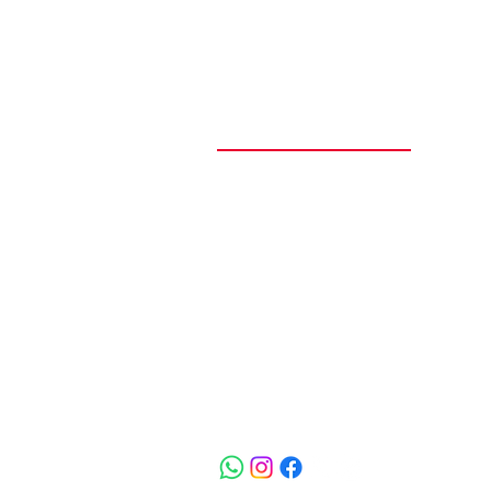
Teoria Cultural
O Teoria Cultural nasceu da paixão
cultura pop, pela música, pelo cin
pela arte como forma de expressã
entendimento do mundo. O proje
começou como uma página no
Instagram, inicialmente chamada C
Vinil, voltada à celebração dos disc
do rock e das narrativas culturais q
atravessam gerações.
Saiba mais