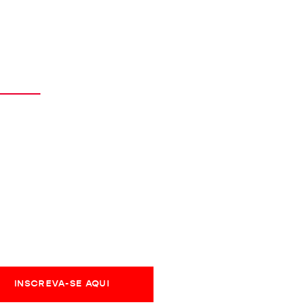
titucional
eoriacultural123@gmail.com
olítica de Privacidade
obre nós
REVA SEU EMAIL PARA RECEBER
LIZAÇÕES, POSTS E NOVIDADES
INSCREVA-SE AQUI