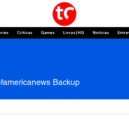
éries
Críticas
Games
Livros | HQ
Notícias
Entre
ofamericanews Backup