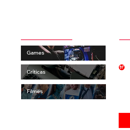
Categorias + Comentadas
Ins
 pela
t
Games
ema e
o e
P
to
S
Críticas
aro
os,
ue
Filmes
INSC
ATUA