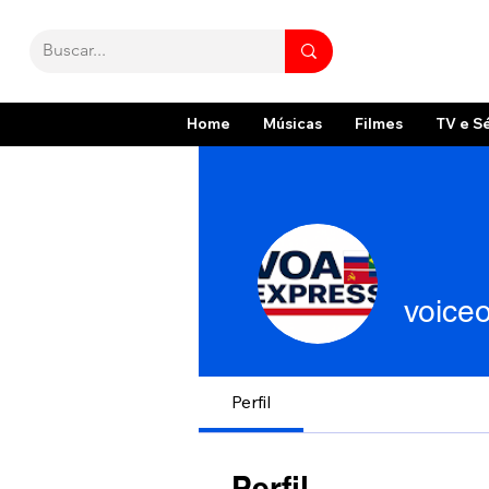
Home
Músicas
Filmes
TV e S
voice
Perfil
Perfil