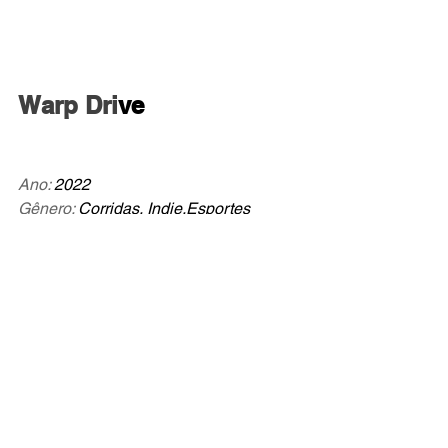
Warp Dri
ve
Ano: 
2022
Gênero: 
Corridas, Indie,Esportes
Desenvolvedores: 
Supergong
Plataformas:
 PlayStation 4, PlayStation 
5, Xbox
NOTA DO CRÍTICO: 7,0
Trailer do jogo: