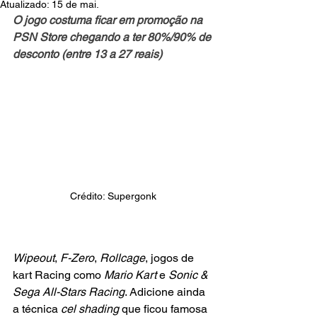
Atualizado:
15 de mai.
O jogo costuma ficar em promoção na 
PSN Store chegando a ter 80%/90% de 
desconto (entre 13 a 27 reais)
Crédito: Supergonk
Wipeout
, 
F-Zero
, 
Rollcage
, jogos de 
kart Racing como 
Mario Kart
 e 
Sonic & 
Sega All-Stars Racing
. Adicione ainda 
a técnica 
cel shading
 que ficou famosa 