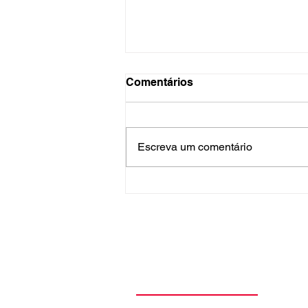
Comentários
Escreva um comentário
Can't Stop ultrapassa 2
bilhões de reproduções no
Spotify e amplia recorde do
Red Hot Chili Peppers
Teoria Cultural