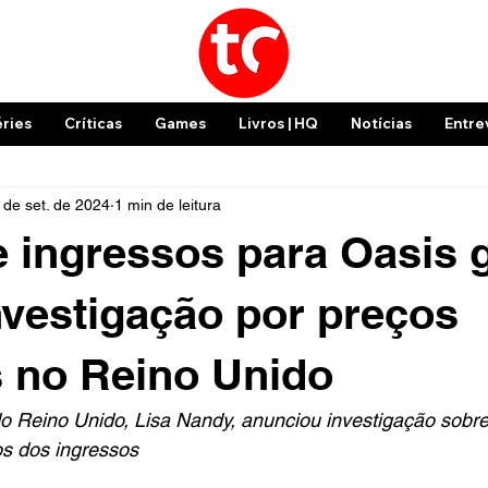
éries
Críticas
Games
Livros | HQ
Notícias
Entre
 de set. de 2024
1 min de leitura
 ingressos para Oasis 
nvestigação por preços
 no Reino Unido
do Reino Unido, Lisa Nandy, anunciou investigação sobr
os dos ingressos