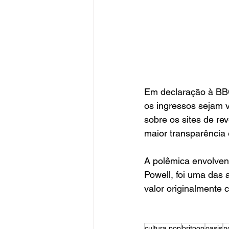
Em declaração à BB
os ingressos sejam 
sobre os sites de rev
maior transparência
A polêmica envolven
Powell, foi uma das 
valor originalmente 
cultura pop
britpop
oasis
n