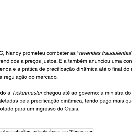
C, Nandy prometeu combater as “
revendas fraudulentas
vendidos a preços justos. Ela também anunciou uma cons
enda e a prática de precificação dinâmica até o final do 
 e regulação do mercado.
do a 
Ticketmaster 
chegou até ao governo: a ministra do 
afetadas pela precificação dinâmica, tendo pago mais qu
cotado para um ingresso do Oasis.
oel gallagher
liam gallagher
oasis live '25
ingressos