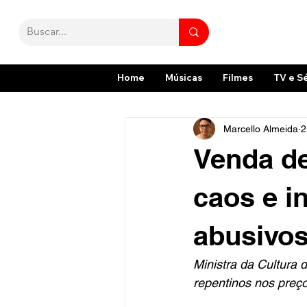
Home
Músicas
Filmes
TV e S
Marcello Almeida
2
Venda de
caos e i
abusivos
Ministra da Cultura 
repentinos nos preç