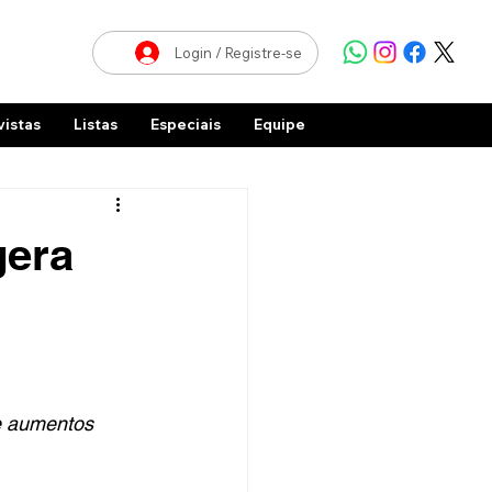
Login / Registre-se
vistas
Listas
Especiais
Equipe
gera
e aumentos 