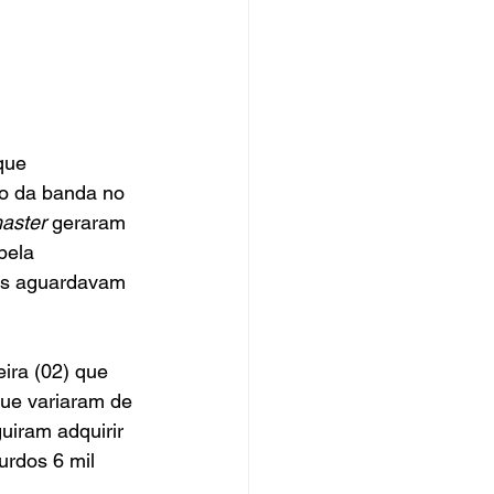
que 
o da banda no 
aster
 geraram 
pela 
fãs aguardavam 
ira (02) que 
que variaram de 
uiram adquirir 
rdos 6 mil 