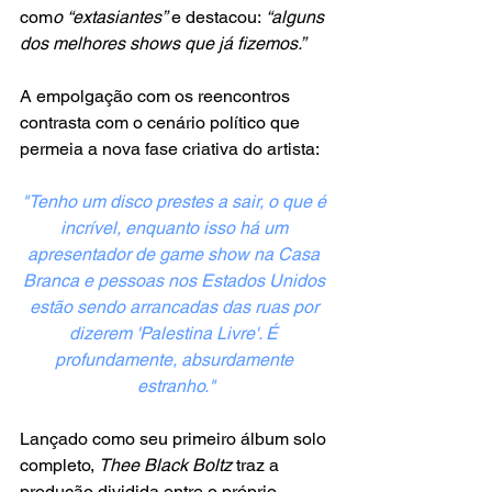
com
o “extasiantes”
 e destacou:
 “alguns 
dos melhores shows que já fizemos.”
A empolgação com os reencontros 
contrasta com o cenário político que 
permeia a nova fase criativa do artista:
"Tenho um disco prestes a sair, o que é 
incrível, enquanto isso há um 
apresentador de game show na Casa 
Branca e pessoas nos Estados Unidos 
estão sendo arrancadas das ruas por 
dizerem 'Palestina Livre'. É 
profundamente, absurdamente 
estranho."
Lançado como seu primeiro álbum solo 
completo, 
Thee Black Boltz
 traz a 
produção dividida entre o próprio 