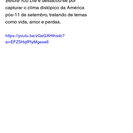
Before You Die
 e destacou-se por 
capturar o clima distópico da América 
pós-11 de setembro, tratando de temas 
como vida, amor e perdas.
https://youtu.be/zGeGXHthsdc?
si=EFZ5HqfPIyMgexe6