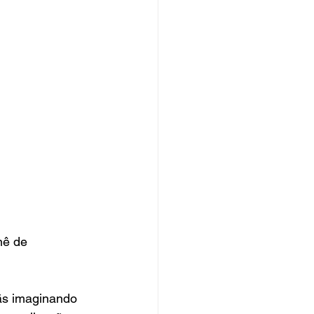
nê de 
fãs imaginando 