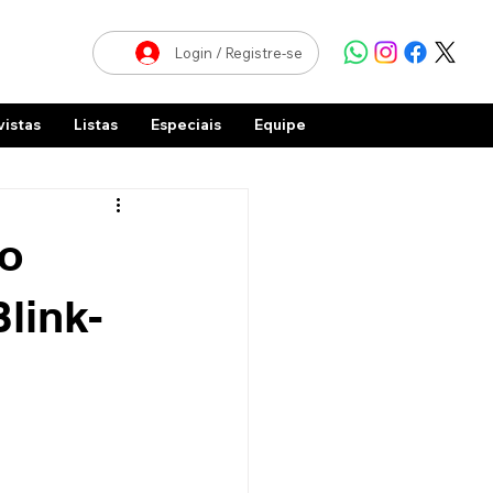
Login / Registre-se
vistas
Listas
Especiais
Equipe
do
link-