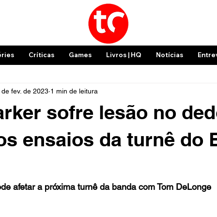
éries
Críticas
Games
Livros | HQ
Notícias
Entre
 de fev. de 2023
1 min de leitura
arker sofre lesão no de
os ensaios da turnê do B
ode afetar a próxima turnê da banda com Tom DeLonge