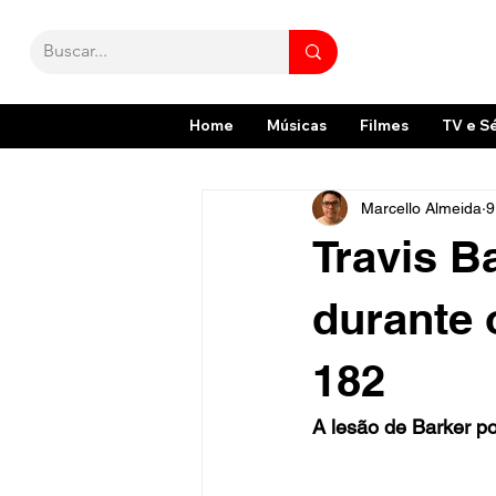
Home
Músicas
Filmes
TV e S
Marcello Almeida
9
Travis B
durante 
182
A lesão de Barker p