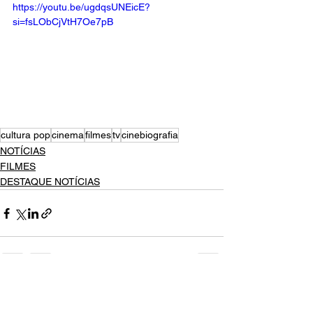
https://youtu.be/ugdqsUNEicE?
si=fsLObCjVtH7Oe7pB
cultura pop
cinema
filmes
tv
cinebiografia
NOTÍCIAS
FILMES
DESTAQUE NOTÍCIAS
Ver tudo
Posts recentes