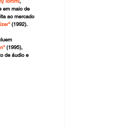
ny Iommi
, 
ue em maio de 
olta ao mercado 
zer" 
(1992).
cluem 
n" 
(1995), 
o de áudio e 