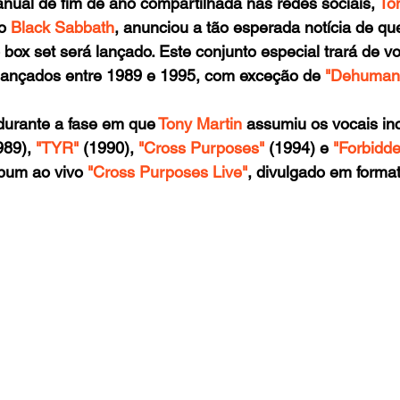
al de fim de ano compartilhada nas redes sociais, 
To
o 
Black Sabbath
, anunciou a tão esperada notícia de q
ox set será lançado. Este conjunto especial trará de v
lançados entre 1989 e 1995, com exceção de 
"Dehumani
durante a fase em que
 Tony Martin
 assumiu os vocais in
989), 
"TYR"
 (1990), 
"Cross Purposes"
 (1994) e
 "Forbidde
bum ao vivo 
"Cross Purposes Live"
, divulgado em format