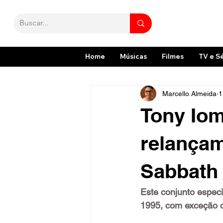
Home
Músicas
Filmes
TV e S
Marcello Almeida
1
Tony Iom
relançam
Sabbath 
Este conjunto especi
1995, com exceção d