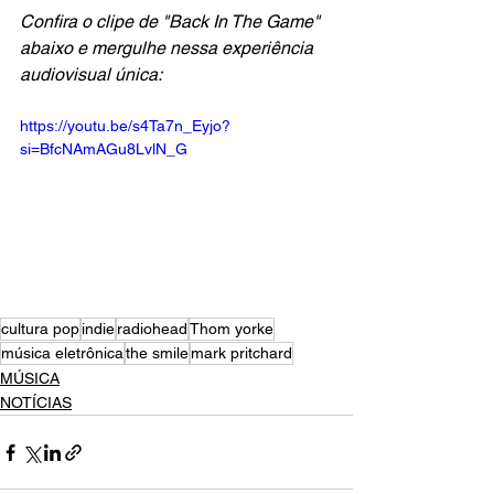
Confira o clipe de "Back In The Game" 
abaixo e mergulhe nessa experiência 
audiovisual única:
https://youtu.be/s4Ta7n_Eyjo?
si=BfcNAmAGu8LvlN_G
cultura pop
indie
radiohead
Thom yorke
música eletrônica
the smile
mark pritchard
MÚSICA
NOTÍCIAS