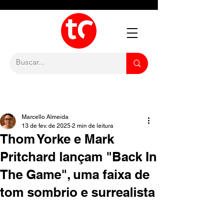
Marcello Almeida
13 de fev. de 2025
2 min de leitura
Thom Yorke e Mark
Pritchard lançam "Back In
The Game", uma faixa de
tom sombrio e surrealista