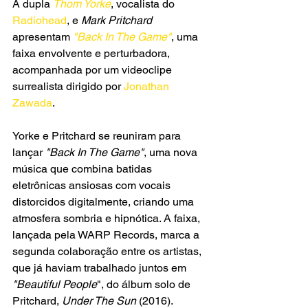
A dupla 
Thom Yorke
, vocalista do 
Radiohead
, e 
Mark Pritchard
apresentam 
"Back In The Game"
, uma 
faixa envolvente e perturbadora, 
acompanhada por um videoclipe 
surrealista dirigido por 
Jonathan 
Zawada
.  
Yorke e Pritchard se reuniram para 
lançar 
"Back In The Game"
, uma nova 
música que combina batidas 
eletrônicas ansiosas com vocais 
distorcidos digitalmente, criando uma 
atmosfera sombria e hipnótica. A faixa, 
lançada pela WARP Records, marca a 
segunda colaboração entre os artistas, 
que já haviam trabalhado juntos em
"Beautiful People
", do álbum solo de 
Pritchard, 
Under The Sun
 (2016).  