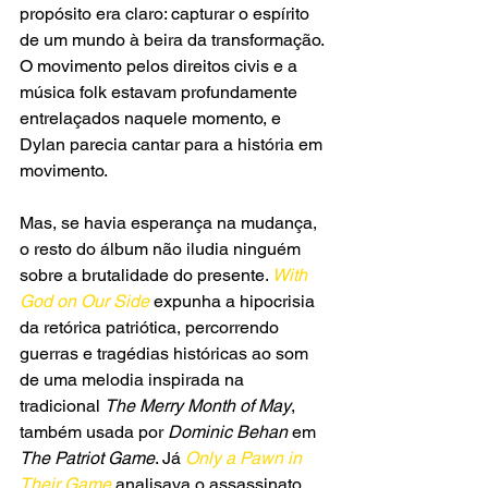
propósito era claro: capturar o espírito 
de um mundo à beira da transformação. 
O movimento pelos direitos civis e a 
música folk estavam profundamente 
entrelaçados naquele momento, e 
Dylan parecia cantar para a história em 
movimento.
Mas, se havia esperança na mudança, 
o resto do álbum não iludia ninguém 
sobre a brutalidade do presente. 
With 
God on Our Side 
expunha a hipocrisia 
da retórica patriótica, percorrendo 
guerras e tragédias históricas ao som 
de uma melodia inspirada na 
tradicional 
The Merry Month of May
, 
também usada por
 Dominic Behan
 em 
The Patriot Game
. Já 
Only a Pawn in 
Their Game 
analisava o assassinato 