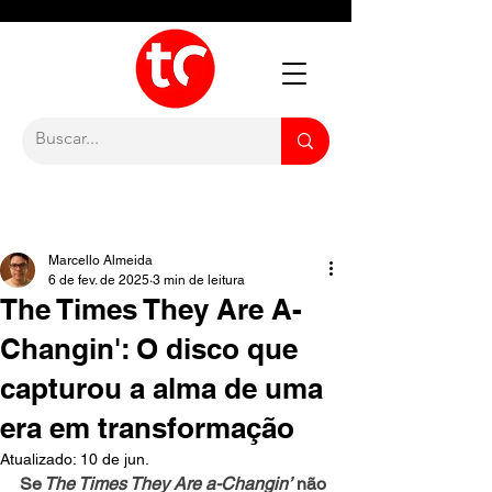
Marcello Almeida
6 de fev. de 2025
3 min de leitura
The Times They Are A-
Changin': O disco que
capturou a alma de uma
era em transformação
Atualizado:
10 de jun.
Se
 The Times They Are a-Changin’
 não 