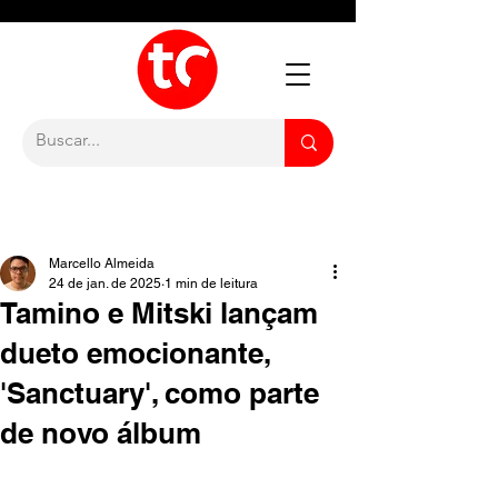
Marcello Almeida
24 de jan. de 2025
1 min de leitura
Tamino e Mitski lançam
dueto emocionante,
'Sanctuary', como parte
de novo álbum