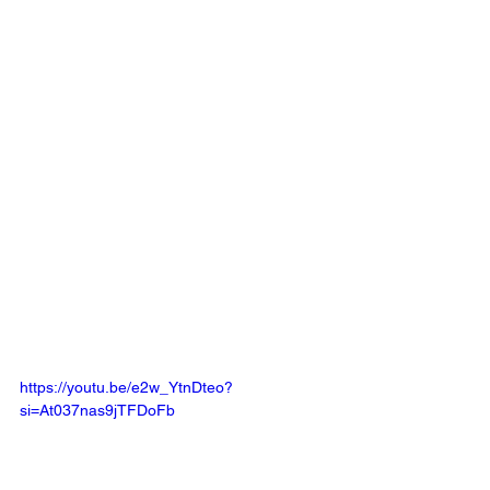
https://youtu.be/e2w_YtnDteo?
si=At037nas9jTFDoFb