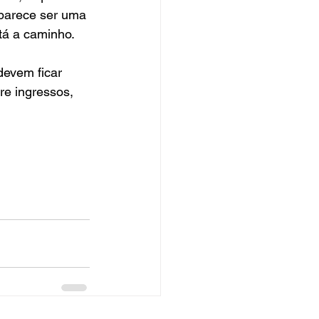
 parece ser uma 
á a caminho.  
devem ficar 
re ingressos, 