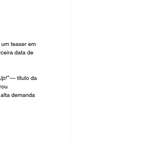
 um teaser em 
ceira data de 
p!” 
— título da 
rou 
 alta demanda 