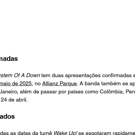
rmadas
stem Of A Down
 tem duas apresentações confirmadas 
 maio de 2025
, no 
Allianz Parque
. A banda também se ap
 Janeiro, além de passar por países como Colômbia, Peru
24 de abril.  
tados
das as datas da turnê
 Wake Up!
 se esgotaram rapidame