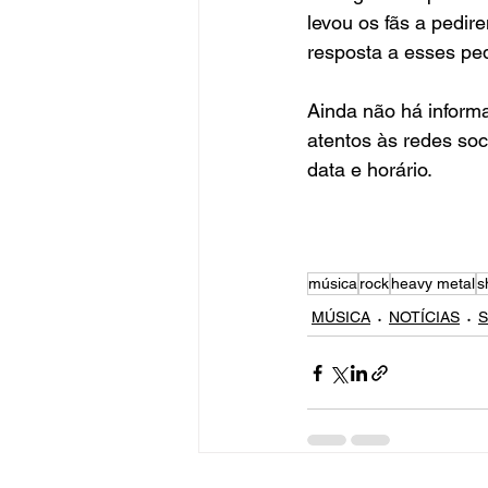
levou os fãs a pedir
resposta a esses ped
Ainda não há informa
atentos às redes soc
data e horário.  
música
rock
heavy metal
s
MÚSICA
NOTÍCIAS
S