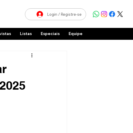
Login / Registre-se
vistas
Listas
Especiais
Equipe
ar
 2025