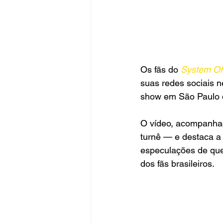
Os fãs do 
System O
suas redes sociais n
show em São Paulo d
O vídeo, acompanhad
turnê — e destaca a
especulações de que
dos fãs brasileiros.  