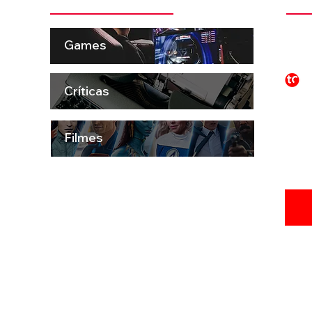
 pela
t
Games
ema e
o e
P
to
S
Críticas
aro
os,
ue
Filmes
INSC
ATUA
vados a Teoria Cultural | PRODUZIDO CRIADO E DESENVOLV