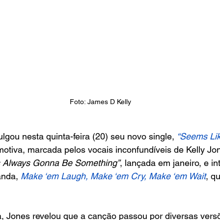
Foto: James D Kelly
ulgou nesta quinta-feira (20) seu novo single, 
“Seems Lik
emotiva, marcada pelos vocais inconfundíveis de Kelly Jo
’s Always Gonna Be Something”
, lançada em janeiro, e in
nda, 
Make ‘em Laugh, Make ‘em Cry, Make ‘em Wait
, q
, Jones revelou que a canção passou por diversas vers