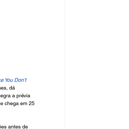
e You Don’t 
nes, dá 
tegra a prévia 
ue chega em 25 
ões antes de 