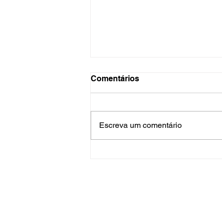
Comentários
Escreva um comentário
Different When It’s Silent
representa um Tricky
amadurecido e com sua
sonoridade Trip-Hop mais
abrangente
Teoria Cultural