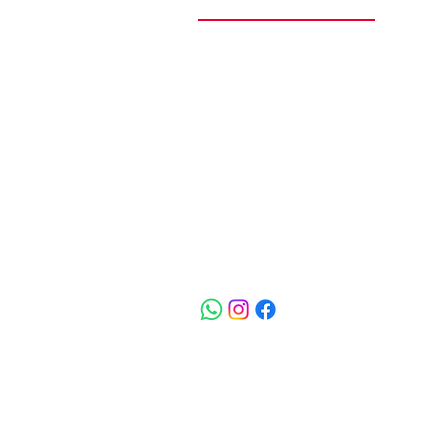
O Teoria Cultural nasceu da paixão
cultura pop, pela música, pelo cin
pela arte como forma de expressã
entendimento do mundo. O proje
começou como uma página no
Instagram, inicialmente chamada C
Vinil, voltada à celebração dos disc
do rock e das narrativas culturais q
atravessam gerações.
Saiba mais
© 2026 Todos os direitos reser