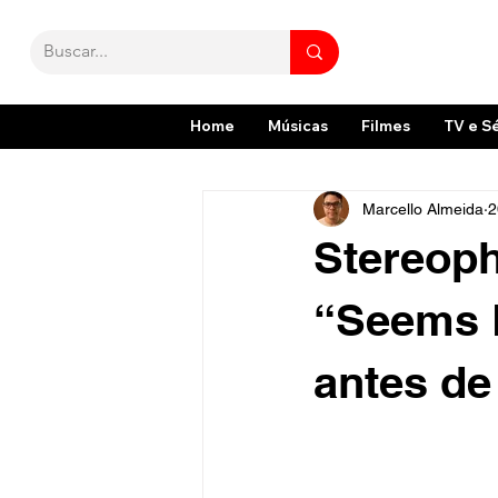
Home
Músicas
Filmes
TV e S
Marcello Almeida
2
Stereoph
“Seems 
antes de