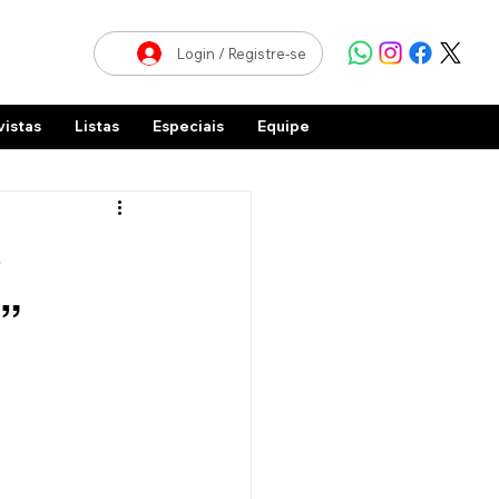
Login / Registre-se
vistas
Listas
Especiais
Equipe
e
”