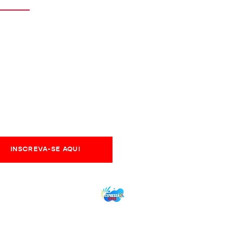
eoriacultural123@gmail.com
olítica de Privacidade
obre nós
REVA SEU EMAIL PARA RECEBER
LIZAÇÕES, POSTS E NOVIDADES
INSCREVA-SE AQUI
IDO, com EXPRESSÃO SITES