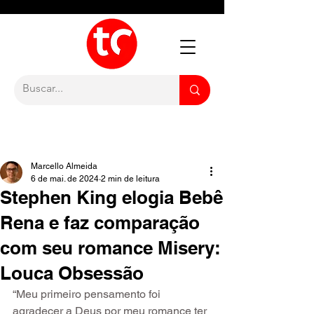
Marcello Almeida
6 de mai. de 2024
2 min de leitura
Stephen King elogia Bebê
Rena e faz comparação
com seu romance Misery:
Louca Obsessão
“Meu primeiro pensamento foi 
agradecer a Deus por meu romance ter 