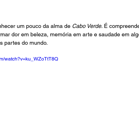
nhecer um pouco da alma de 
Cabo Verde
. É compreend
rmar dor em beleza, memória em arte e saudade em algo
es partes do mundo.
com/watch?v=ku_WZoTtT8Q