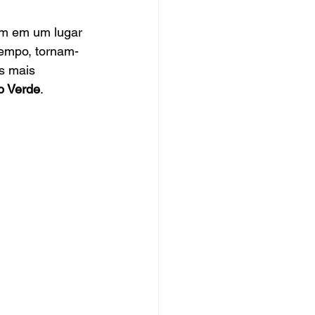
em em um lugar 
tempo, tornam-
s mais 
o Verde
.