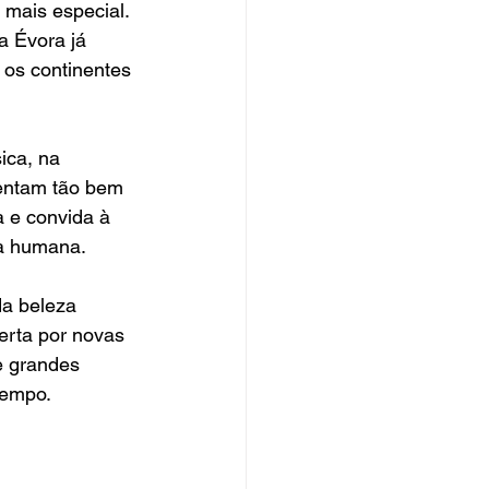
 mais especial. 
a Évora já 
os continentes 
ica, na 
sentam tão bem 
 e convida à 
ia humana.
da beleza 
erta por novas 
e grandes 
tempo.