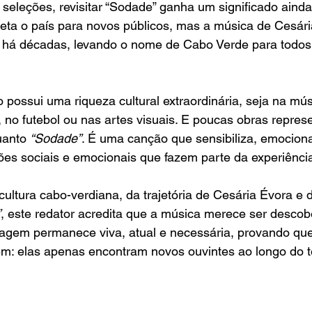
 seleções, revisitar “Sodade” ganha um significado ainda
ojeta o país para novos públicos, mas a música de Cesári
l há décadas, levando o nome de Cabo Verde para todos 
o possui uma riqueza cultural extraordinária, seja na mús
a, no futebol ou nas artes visuais. E poucas obras repre
uanto 
“Sodade”
. É uma canção que sensibiliza, emociona
tões sociais e emocionais que fazem parte da experiênc
ltura cabo-verdiana, da trajetória de Cesária Évora e 
”
, este redator acredita que a música merece ser descob
gem permanece viva, atual e necessária, provando qu
m: elas apenas encontram novos ouvintes ao longo do 