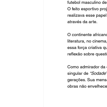
futebol masculino de
O feito esportivo pr
realizava esse pape
através da arte.
O continente african
literatura, no cinem
essa força criativa q
reflexão sobre ques
Como admirador da cu
singular de 
“Sodade
gerações. Sua mensa
obras não envelhece