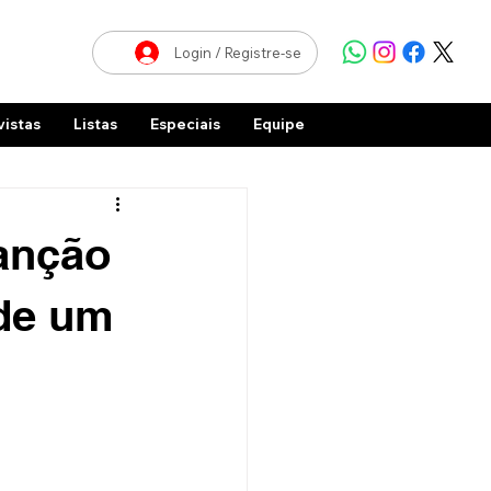
Login / Registre-se
vistas
Listas
Especiais
Equipe
canção
rde um