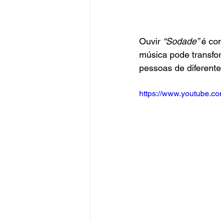
Ouvir 
“Sodade” 
é co
música pode transfo
pessoas de diferent
https://www.youtube.