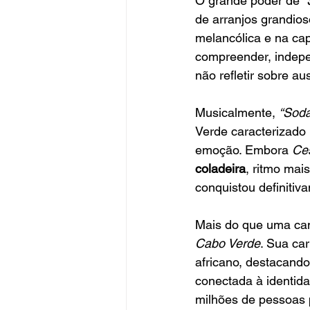
O grande poder de
 
de arranjos grandios
melancólica e na ca
compreender, indepe
não refletir sobre 
Musicalmente, 
“Soda
Verde caracterizado
emoção. Embora
 Ce
coladeira
, ritmo mai
conquistou definitiva
Mais do que uma can
Cabo Verde
. Sua ca
africano, destacando
conectada à identid
milhões de pessoas p