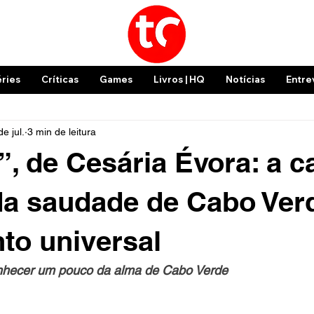
éries
Críticas
Games
Livros | HQ
Notícias
Entre
de jul.
3 min de leitura
, de Cesária Évora: a 
da saudade de Cabo Ve
to universal
onhecer um pouco da alma de Cabo Verde