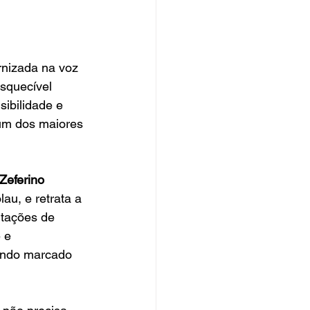
ernizada na voz 
squecível 
ibilidade e 
um dos maiores 
eferino 
au, e retrata a 
ntações de 
 e 
undo marcado 