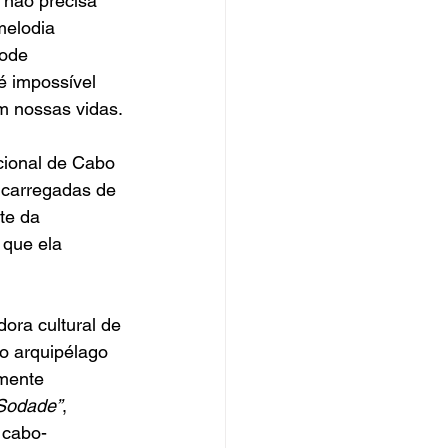
 não precisa 
melodia 
ode 
é impossível 
m nossas vidas.
icional de Cabo 
 carregadas de 
te da 
 que ela 
ra cultural de 
do arquipélago 
mente 
Sodade”
, 
 cabo-