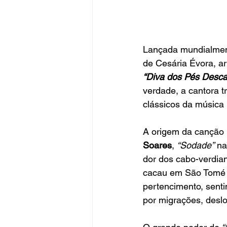
Lançada mundialmen
de Cesária Évora, ar
“Diva dos Pés Desca
verdade, a cantora 
clássicos da música
A origem da canção 
Soares
, 
“Sodade”
 na
dor dos cabo-verdian
cacau em São Tomé e 
pertencimento, sen
por migrações, desl