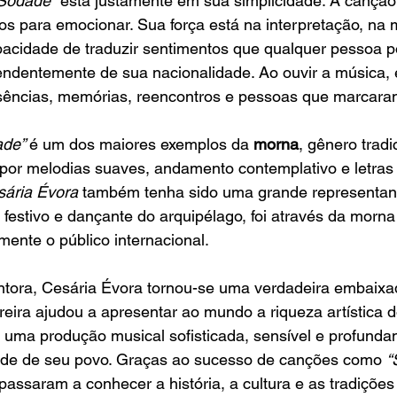
“Sodade”
 está justamente em sua simplicidade. A canção
os para emocionar. Sua força está na interpretação, na 
pacidade de traduzir sentimentos que qualquer pessoa p
ndentemente de sua nacionalidade. Ao ouvir a música, 
ausências, memórias, reencontros e pessoas que marcara
de” 
é um dos maiores exemplos da 
morna
, gênero trad
 por melodias suaves, andamento contemplativo e letras
sária Évora
 também tenha sido uma grande representan
s festivo e dançante do arquipélago, foi através da morna
mente o público internacional.
tora, Cesária Évora tornou-se uma verdadeira embaixado
rreira ajudou a apresentar ao mundo a riqueza artística 
 uma produção musical sofisticada, sensível e profunda
ade de seu povo. Graças ao sucesso de canções como 
“
assaram a conhecer a história, a cultura e as tradições