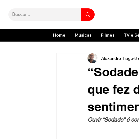
Home
Músicas
Filmes
TV e S
Alexandre Tiago
8 
“Sodade”
que fez 
sentimen
Ouvir “Sodade” é c